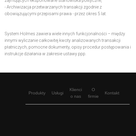
zajmujących eksponowane stanowiska polityczne,
- Archiwizacja przetwarzanych transakcji zgodnie z
obowiązującymi przepisami prawa - przez okres 5 lat.
System Holmes zawiera wiele innych funkcjonalności – między
innymi wyliczanie całkowitej kwoty analizowanych transakcji
płatniczych, pomocne dokumenty, opisy procedur postępowania i
instrukcje działania w zakresie ustawy ppp.
Klienci
O
Produkty
Usługi
Kontakt
o nas
firmie