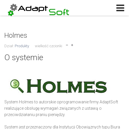
Log in
or
Sign up
Użytkownik
Holmes
Hasło
Dział:
Produkty
wielkość czcionki
Zapamiętaj
O systemie
Log in with Facebook
Nie pamiętasz hasła?
Nie pamiętasz nazwy?
System Holmes to autorskie oprogramowanie firmy AdaptSoft
realizujące obsługę wymagań związanych z ustawą o
przeciwdziałaniu praniu pieniędzy.
System jest przeznaczony dla Instytucji Obowiąznych typu Biura