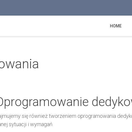
Log in
or
Sign up
HOME
Użytkownik
Hasło
owania
Zapamiętaj
Log in with Facebook
Nie pamiętasz hasła?
Nie pamiętasz nazwy?
Oprogramowanie dedyk
ajmujemy się również tworzeniem oprogramowania dedyko
nej sytuacji i wymagań.