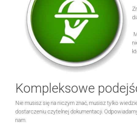
Zr
di
Ma
ni
kt
Kompleksowe podejśc
Nie musisz się na niczym znać, musisz tylko wiedz
dostarczeniu czytelnej dokumentacji. Odpowiadamy 
nam.